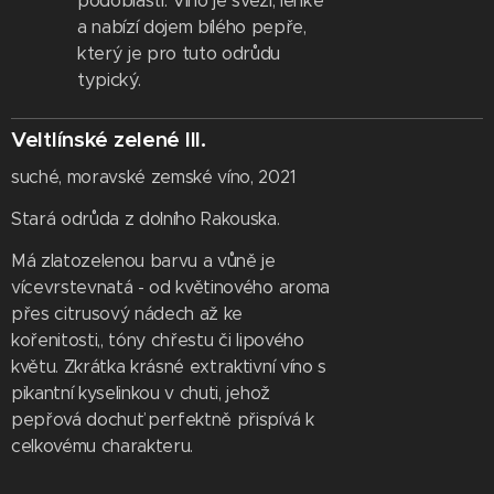
podoblasti. Víno je svěží, lehké
a nabízí dojem bílého pepře,
který je pro tuto odrůdu
typický.
Veltlínské zelené III.
suché, moravské zemské víno, 2021
Stará odrůda z dolního Rakouska.
Má zlatozelenou barvu a vůně je
vícevrstevnatá - od květinového aroma
přes citrusový nádech až ke
kořenitosti,, tóny chřestu či lipového
květu. Zkrátka krásné extraktivní víno s
pikantní kyselinkou v chuti, jehož
pepřová dochuť perfektně přispívá k
celkovému charakteru.