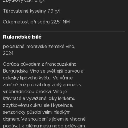
Zbytkový cukr 8,1g/l
Titrovatelné kyseliny 7,9 g/l
Cukernatost při sběru 22,5° NM
Rulandské bílé
polosuché, moravské zemské víno,
2024
Odrůda původem z francouzského
Burgundska. Víno se světlejší barvou a
odlesky lipového květu. Ve vůni je
značně rozpoznatelný zralý ananas s
vinohradnickou broskví. Víno je
šťavnaté a vyvážené, díky lehkému
zbytkovému cukru, ale i kyselince,
senzoricky působí velmi hladkým
dojmem. Ve snoubení s jídlem je vhodné
podávat k bílému masu nebo polévkám.