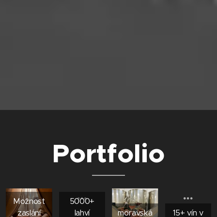
Portfolio
Možnost
5000+
zaslání
lahví
moravská
15+ vín v