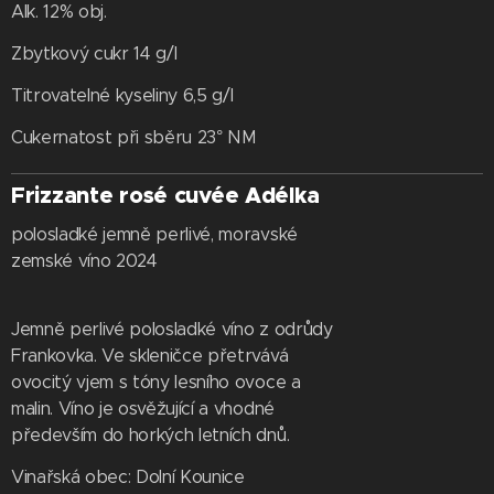
Alk. 12% obj.
Zbytkový cukr 14 g/l
Titrovatelné kyseliny 6,5 g/l
Cukernatost při sběru 23° NM
Frizzante rosé cuvée Adélka
polosladké jemně perlivé, moravské
zemské víno 2024
Jemně perlivé polosladké víno z odrůdy
Frankovka. Ve skleničce přetrvává
ovocitý vjem s tóny lesního ovoce a
malin. Víno je osvěžující a vhodné
především do horkých letních dnů.
Vinařská obec: Dolní Kounice