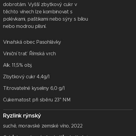
dobrotám. Vyšší zbytkový cukr v
těchto vínech lze kombinovat s
polévkami, paštikami nebo sýry s bílou
nebo modrou plísní.
Vinařská obec Pasohlávky
Viniční trať Římská vrch
Alk. 11,5% obj.
Zbytkový cukr 4,4g/l
Titrovatelné kyseliny 6,0 g/l
Cukernatost při sběru 23° NM
Ryzlink rýnský
suché, moravské zemské víno, 2022