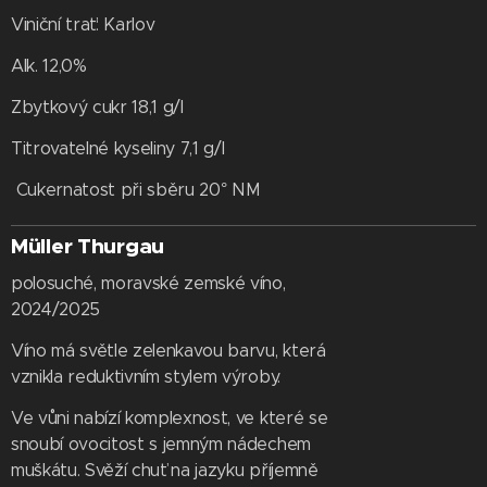
Viniční trať: Karlov
Alk. 12,0%
Zbytkový cukr 18,1 g/l
Titrovatelné kyseliny 7,1 g/l
Cukernatost při sběru 20° NM
Müller Thurgau
polosuché, moravské zemské víno,
2024/2025
Víno má světle zelenkavou barvu, která
vznikla reduktivním stylem výroby.
Ve vůni nabízí komplexnost, ve které se
snoubí ovocitost s jemným nádechem
muškátu. Svěží chuť na jazyku příjemně