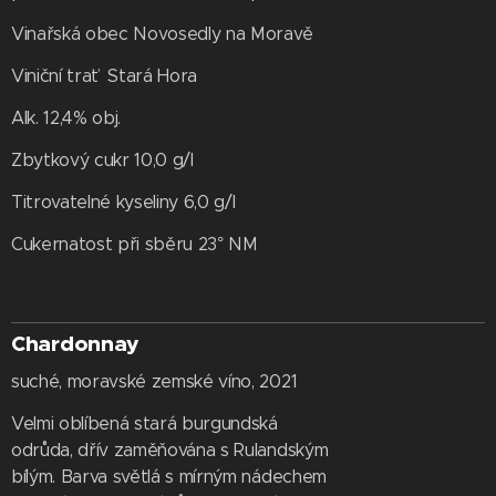
Vinařská obec Novosedly na Moravě
Viniční trať Stará Hora
Alk. 12,4% obj.
Zbytkový cukr 10,0 g/l
Titrovatelné kyseliny 6,0 g/l
Cukernatost při sběru 23° NM
Chardonnay
suché, moravské zemské víno, 2021
Velmi oblíbená stará burgundská
odrůda, dřív zaměňována s Rulandským
bílým. Barva světlá s mírným nádechem