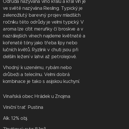
Odrůda nazývaná víno králů a král vín je
ve světě nazývána Riesling. Typický je
zelenožlutý barevný projev mladších
ročníku této odrůdy je velmi typický. V
aroma lze cítit meruňky čí broskve a v
nazrálejších vínech najdeme květnaté a
kořenaté tóny jako třeba lípy nebo
lučních květů. Ryzlink v chuti jsou při
delším ležení v lahvi až petrolejové.
Vhodný k uzenému, rybám nebo
drůbeži a telecímu. Velmi dobrá
kombinace je tako s asijskou kuchyní.
Vinařská obec Hrádek u Znojma
Viniční trať Pustina
Alk. 12% obj.