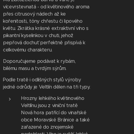
vícevrstevnatá - od květinového aroma
přes citrusový nádech až ke
kořenitosti,, tóny chřestu či lipového
květu. Zkrátka krásné extraktivní víno s
pikantní kyselinkou v chuti, jehož
pepřová dochuť perfektně přispívá k
celkovému charakteru.
Doporučujeme podávat k rybám,
bílému masu a tvrdým sýrům.
Podle tratě i odlišných stylů výroby
jedné odrůdy je Veltlín dělen na tři typy.
Hrozny lehkého květinového
Veltlínu jsou z viniční tratě
Nová hora patřící do vinařské
obce Moravské Bránice a také
zařazené do znojemské