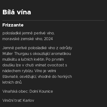
Bílá vína
Frizzante
polosladké jemně perlivé víno,
moravské zemské víno, 2024
Jemně perlivé polosladké víno z odrůdy
Müller Thurgau s okouzlující aromatikou
muškátu a lučních květin. Po prvním
doušku lze v chuti vnímat ovocitost s
nádechem rybízu. Víno je velmi
šťavnaté, osvěžující, vhodné do horkých
letních dnů.
Vinařská obec: Dolní Kounice
Viniční trať: Karlov