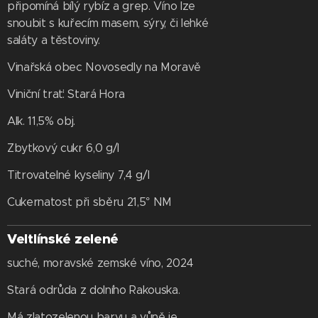
připomíná bílý rybíz a grep. Víno lze
snoubit s kuřecím masem, sýry, či lehké
saláty a těstoviny.
Vinařská obec Novosedly na Moravě
Viniční trať: Stará Hora
Alk. 11,5% obj.
Zbytkový cukr 6,0 g/l
Titrovatelné kyseliny 7,4 g/l
Cukernatost při sběru 21,5° NM
Veltlínské zelené
suché, moravské zemské víno, 2024
Stará odrůda z dolního Rakouska.
Má zlatozelenou barvu a vůně je