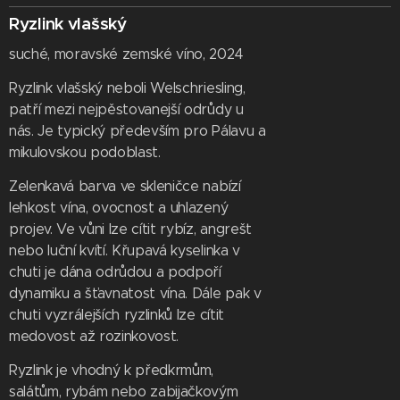
Ryzlink vlašský
suché, moravské zemské víno, 2024
Ryzlink vlašský neboli Welschriesling,
patří mezi nejpěstovanejší odrůdy u
nás. Je typický především pro Pálavu a
mikulovskou podoblast.
Zelenkavá barva ve skleničce nabízí
lehkost vína, ovocnost a uhlazený
projev. Ve vůni lze cítit rybíz, angrešt
nebo luční kvítí. Křupavá kyselinka v
chuti je dána odrůdou a podpoří
dynamiku a šťavnatost vína. Dále pak v
chuti vyzrálejších ryzlinků lze cítit
medovost až rozinkovost.
Ryzlink je vhodný k předkrmům,
salátům, rybám nebo zabijačkovým