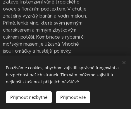
zlatavé. Instenzivní vůně tropického
ovoce s florálním podtextem. V chuť je
znatelný vyzrálý banán a vodní meloun.
Přímé, lehké víno, které svým jemným
charakterem a mírným zbytkovým
cukrem potěší. Kombinace s rybami či
mořským masem je úžasná. Vhodné
jsou i omáčky a hustější polévky.
Vinařská obec: Novosedly na Moravě
Používáme cookies, abychom zajistili správné fungování a
Viniční trať: Stará Hora
bezpečnost našich stránek. Tím vám můžeme zajistit tu
nejlepší zkušenost při jejich návštěvě.
Alk. 13,0 % obj.
Zbytkový cukr 4,2g/l
Přijmout nezbytné
Přijmout vše
Titrovatelné kyseliny 7,4 g/l
Cukernatost při sběru 24° NM