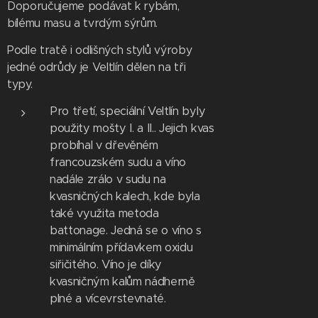
Doporučujeme podávat k rybám,
bílému masu a tvrdým sýrům.
Podle tratě i odlišných stylů výroby
jedné odrůdy je Veltlín dělen na tři
typy.
Pro třetí, speciální Veltlín byly
použity mošty I. a II.. Jejich kvas
probíhal v dřevěném
francouzském sudu a víno
nadále zrálo v sudu na
kvasničných kalech, kde byla
také využita metoda
battonage. Jedná se o víno s
minimálním přídavkem oxidu
siřičitého. Víno je díky
kvasničným kalům nádherně
plné a vícevrstevnaté.